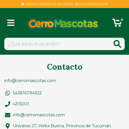
🚐 ENVIOS RAPIDOS EN ZONA SELECCIONADAS🐾
0
Contacto
info@cerromascotas.com
543816794922
4315001
info@cerromascotas.com
Universo 27, Yerba Buena, Provincia de Tucumán