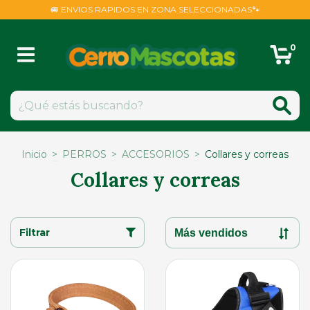
🚐 ENVIOS RAPIDOS EN ZONA SELECCIONADAS🐾
0
Inicio
>
PERROS
>
ACCESORIOS
>
Collares y correas
Collares y correas
Filtrar