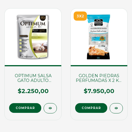
3X2
OPTIMUM SALSA
GOLDEN PIEDRAS
GATO ADULTO
PERFUMADAS X 2 KG.
POLLO X 85GR
(23041)
(03034)
$2.250,00
$7.950,00