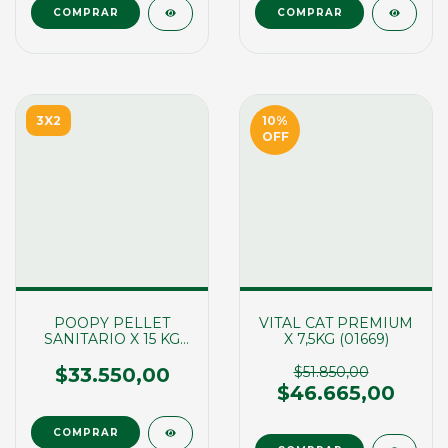
3X2
10
%
OFF
POOPY PELLET
VITAL CAT PREMIUM
SANITARIO X 15 KG
X 7,5KG (01669)
(00198)
$33.550,00
$51.850,00
$46.665,00