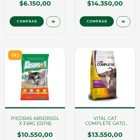
$6.150,00
$14.350,00
3X2
PIEDRAS ABSORSOL
VITAL CAT
X 3.6KG (02116)
COMPLETE GATO
ADULTO X 1,5KG
(01668)
$10.550,00
$13.550,00