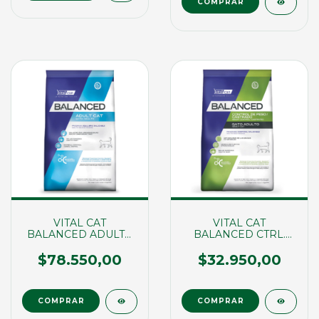
VITAL CAT
VITAL CAT
BALANCED ADULTO
BALANCED CTRL.
X 7,5KG (01691)
PESO/CSTRDO X 2KG
(01620)
$78.550,00
$32.950,00