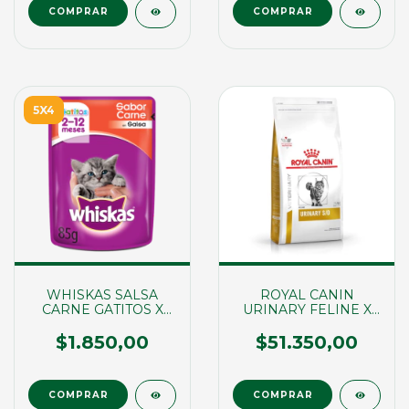
5X4
WHISKAS SALSA
ROYAL CANIN
CARNE GATITOS X
URINARY FELINE X
85GRS (01785)
1,5 KG (01384)
$1.850,00
$51.350,00