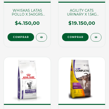
WHISKAS LATAS
AGILITY CATS
POLLO X 340GRS
URINARY X 1.5KG
(01683)
(00137)
$4.150,00
$19.150,00