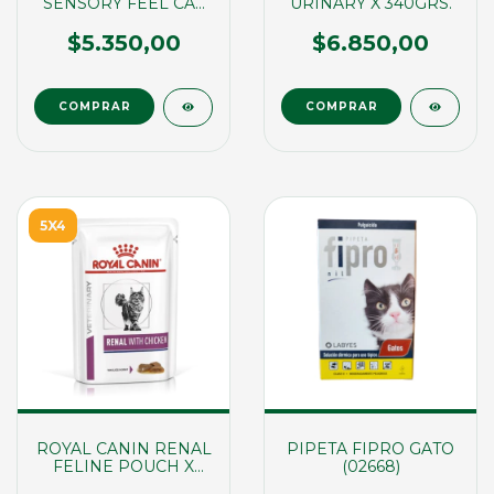
SENSORY FEEL CAT
URINARY X 340GRS.
POUCH X 85GRS
(00296)
$5.350,00
$6.850,00
5X4
ROYAL CANIN RENAL
PIPETA FIPRO GATO
FELINE POUCH X
(02668)
85GRS (02861)