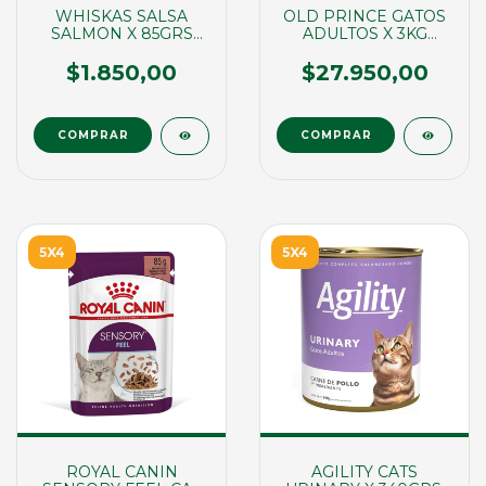
WHISKAS SALSA
OLD PRINCE GATOS
SALMON X 85GRS
ADULTOS X 3KG
(01690)
(00863)
$1.850,00
$27.950,00
5X4
5X4
ROYAL CANIN
AGILITY CATS