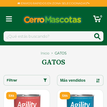
🚐 ENVIOS RAPIDOS EN ZONA SELECCIONADAS🐾
0
Inicio
>
GATOS
GATOS
Filtrar
5X4
5X4