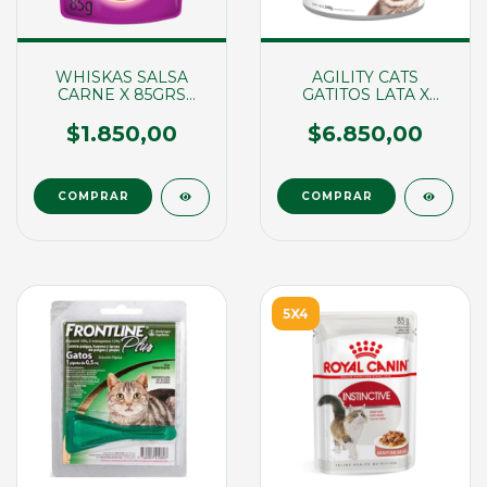
WHISKAS SALSA
AGILITY CATS
CARNE X 85GRS
GATITOS LATA X
(01784)
340GRS. (00919)
$1.850,00
$6.850,00
5X4