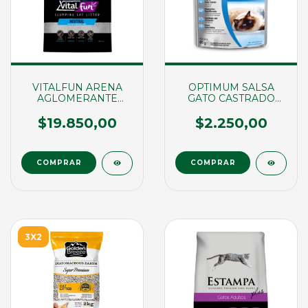
VITALFUN ARENA
OPTIMUM SALSA
AGLOMERANTE
GATO CASTRADO
NEUTRO X 6KG
POLLO X 85GR
(03377)
(03029)
$19.850,00
$2.250,00
3X2