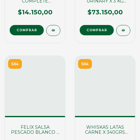
COMPLETE
URINARY X 3 KG
CONTROL DE
(01180)
PESO/CASTRADOS X
$14.150,00
$73.150,00
1,5KG (02252)
5X4
5X4
FELIX SALSA
WHISKAS LATAS
PESCADO BLANCO X
CARNE X 340GRS
85GRS
(01684)