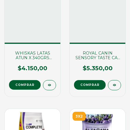
WHISKAS LATAS
ROYAL CANIN
ATUN X 340GRS
SENSORY TASTE CAT
(01682)
POUCH X 85GRS
(00297)
$4.150,00
$5.350,00
3X2