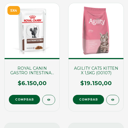
5X4
ROYAL CANIN
AGILITY CATS KITTEN
GASTRO INTESTINAL
X 1,5KG (00107)
CAT POUCH X 85GRS
(02326)
$6.150,00
$19.150,00