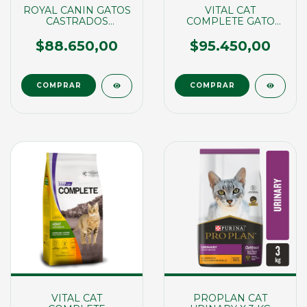
ROYAL CANIN GATOS
VITAL CAT
CASTRADOS
COMPLETE GATO
W.CONTROL X 3KG
ADULTO X 15KG
(00034)
(02686)
$88.650,00
$95.450,00
VITAL CAT
PROPLAN CAT