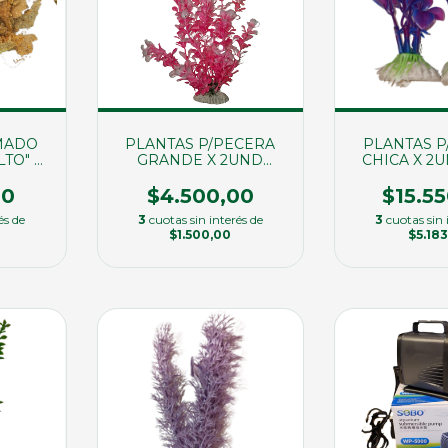
MADO
PLANTAS P/PECERA
PLANTAS P
LTO" X
GRANDE X 2UND
CHICA X 2
52)
(02975)
(029
00
$4.500,00
$15.5
és de
3
cuotas sin interés de
3
cuotas sin 
$1.500,00
$5.183