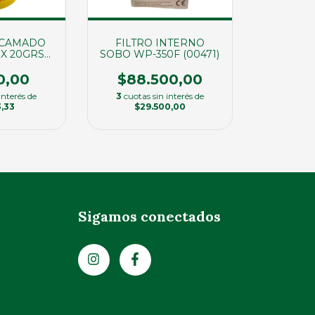
SCAMADO
FILTRO INTERNO
 X 20GRS
SOBO WP-350F (00471)
50)
0,00
$88.500,00
interés de
3
cuotas sin interés de
3,33
$29.500,00
Sigamos conectados
m