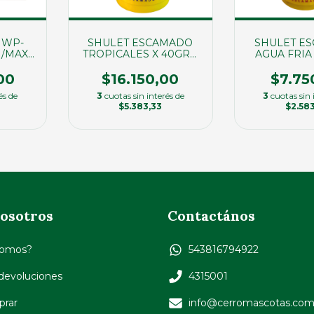
 WP-
SHULET ESCAMADO
SHULET E
./MAX.
TROPICALES X 40GRS.
AGUA FRIA
(01554)
(015
00
$16.150,00
$7.75
és de
3
cuotas sin interés de
3
cuotas sin 
$5.383,33
$2.58
osotros
Contactános
Somos?
543816794922
 devoluciones
4315001
rar
info@cerromascotas.co