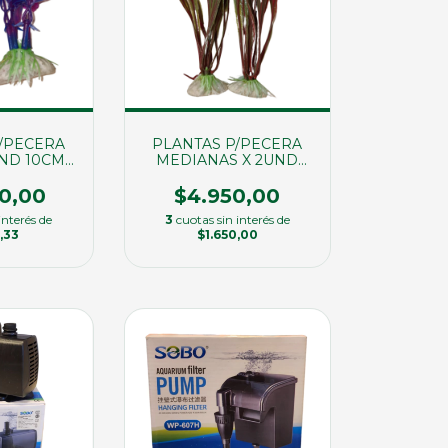
/PECERA
PLANTAS P/PECERA
UND 10CM
MEDIANAS X 2UND
74)
20CM (02239)
50,00
$4.950,00
interés de
3
cuotas sin interés de
,33
$1.650,00