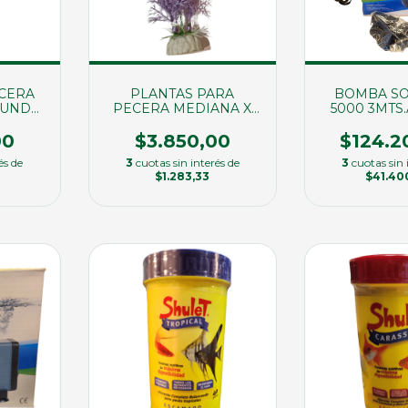
ECERA
PLANTAS PARA
BOMBA SO
2UND
PECERA MEDIANA X
5000 3MTS.
0)
UND (00016)
(229
00
$3.850,00
$124.2
és de
3
cuotas sin interés de
3
cuotas sin 
$1.283,33
$41.40