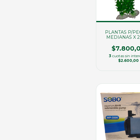
PLANTAS P/P
MEDIANAS X 
30CM (0081
$7.800,
3
cuotas sin inter
$2.600,00