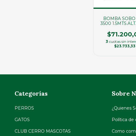
BOMBA SOBO
3500 1.5MTS.ALT
(02336)
$71.200,
3
cuotas sin inter
$23.733,33
Categorías
Sobre N
PERROS
¿Quienes 
GATOS
Política de
CLUB CERRO MASCOTAS
Como comp