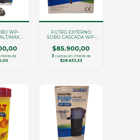
BO WP-
FILTRO EXTERNO
ALT/MAX.
SOBO CASCADA WP-
54)
607H (22809)
00,00
$85.900,00
interés de
3
cuotas sin interés de
0,00
$28.633,33