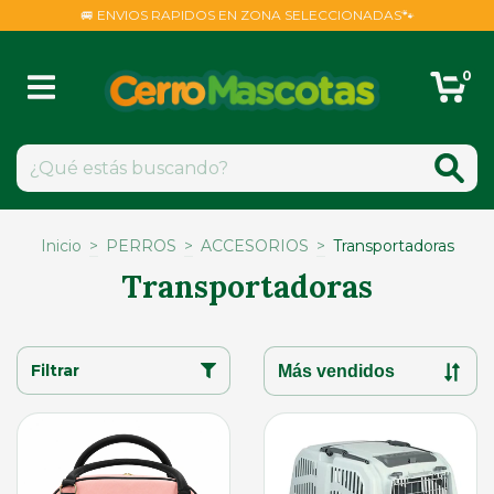
🚐 ENVIOS RAPIDOS EN ZONA SELECCIONADAS🐾
0
Inicio
>
PERROS
>
ACCESORIOS
>
Transportadoras
Transportadoras
Filtrar