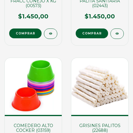
FRACC CONEJO X KG
PALITA SANITARIA
(00573)
(02443)
$1.450,00
$1.450,00
COMEDERO ALTO
GRISINES PALITOS
COCKER (03159)
(22688)