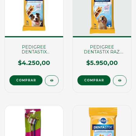
PEDIGREE
PEDIGREE
DENTASTIX
DENTASTIX RAZ.
RAZ.MEDIANA X
GRANDE. X 7UND
7UND (03219)
(00548)
$4.250,00
$5.950,00