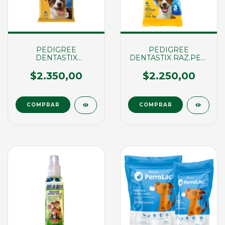
PEDIGREE
PEDIGREE
DENTASTIX
DENTASTIX RAZ.PEQ.
RAZ.MEDIANA X
X 3UND (03218)
3UND (03221)
$2.350,00
$2.250,00