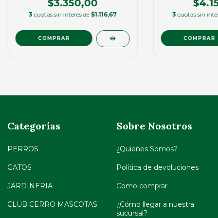
$3.350,00
$4.1
3
cuotas sin interés de
$1.116,67
3
cuotas sin int
Categorías
Sobre Nosotros
PERROS
¿Quienes Somos?
GATOS
Política de devoluciones
JARDINERIA
Como comprar
CLUB CERRO MASCOTAS
¿Cómo llegar a nuestra
sucursal?