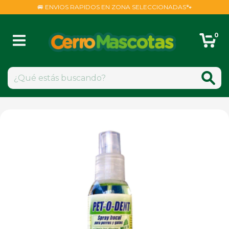
🚐 ENVIOS RAPIDOS EN ZONA SELECCIONADAS🐾
0