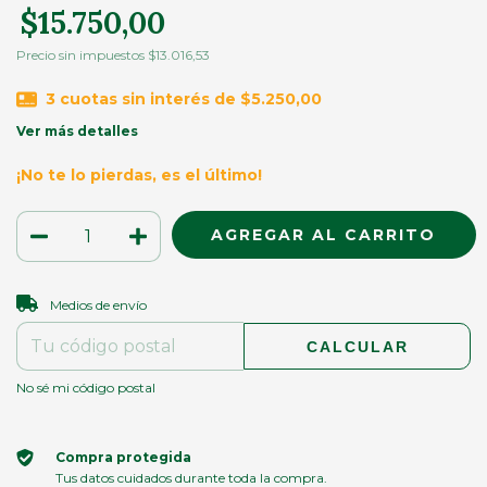
$15.750,00
Precio sin impuestos
$13.016,53
3
cuotas sin interés de
$5.250,00
Ver más detalles
¡No te lo pierdas, es el último!
CAMBIAR CP
Entregas para el CP:
Medios de envío
CALCULAR
No sé mi código postal
Compra protegida
Tus datos cuidados durante toda la compra.