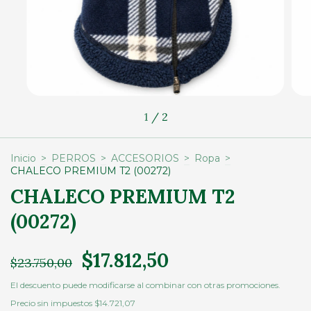
1
/
2
Inicio
>
PERROS
>
ACCESORIOS
>
Ropa
>
CHALECO PREMIUM T2 (00272)
CHALECO PREMIUM T2
(00272)
$17.812,50
$23.750,00
El descuento puede modificarse al combinar con otras promociones.
Precio sin impuestos
$14.721,07