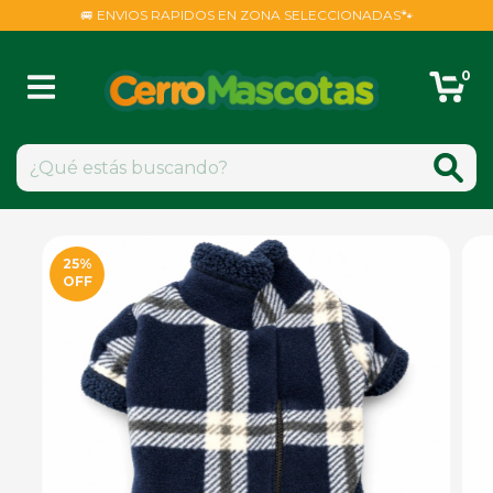
🚐 ENVIOS RAPIDOS EN ZONA SELECCIONADAS🐾
0
25
%
OFF