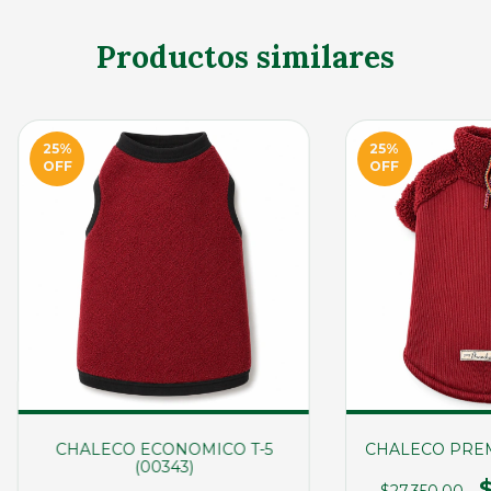
Productos similares
25
%
25
%
OFF
OFF
CHALECO ECONOMICO T-5
CHALECO PREMI
(00343)