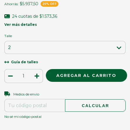
$5.937,50
Ahorrás:
25
% OFF
24
cuotas de
$1.573,36
Ver más detalles
Talle
Guía de talles
CAMBIAR CP
Entregas para el CP:
Medios de envío
CALCULAR
No sé mi código postal