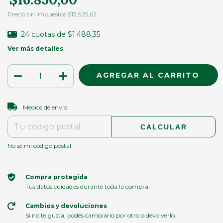
Precio sin impuestos
$13.925,62
24
cuotas de
$1.488,35
Ver más detalles
CAMBIAR CP
Entregas para el CP:
Medios de envío
CALCULAR
No sé mi código postal
Compra protegida
Tus datos cuidados durante toda la compra.
Cambios y devoluciones
Si no te gusta, podés cambiarlo por otro o devolverlo.