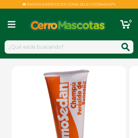
🚐 ENVIOS RAPIDOS EN ZONA SELECCIONADAS🐾
0