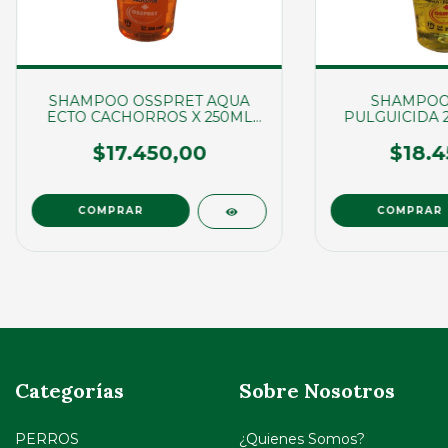
SHAMPOO OSSPRET AQUA
SHAMPOO
ECTO CACHORROS X 250ML
PULGUICIDA 2
(01772)
(01
$17.450,00
$18.4
Categorías
Sobre Nosotros
PERROS
¿Quienes Somos?