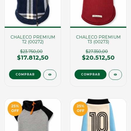
CHALECO PREMIUM
CHALECO PREMIUM
T2 (00272)
T3 (00273)
$23.750,00
$27.350,00
$17.812,50
$20.512,50
COMPRAR
COMPRAR
25
%
25
%
OFF
OFF