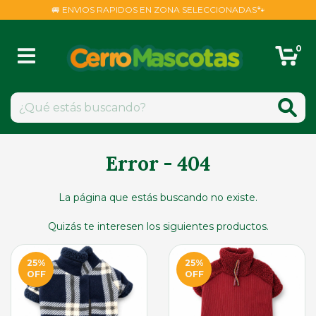
🚐 ENVIOS RAPIDOS EN ZONA SELECCIONADAS🐾
0
Error - 404
La página que estás buscando no existe.
Quizás te interesen los siguientes productos.
25
%
25
%
OFF
OFF