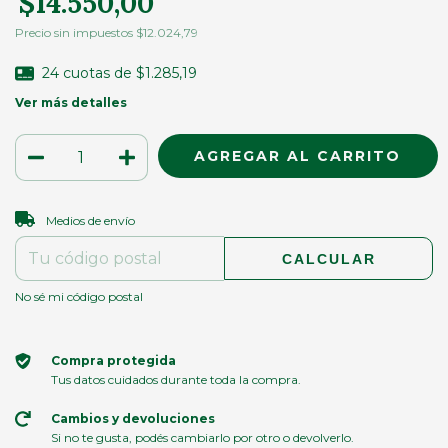
$14.550,00
Precio sin impuestos
$12.024,79
24
cuotas de
$1.285,19
Ver más detalles
CAMBIAR CP
Entregas para el CP:
Medios de envío
CALCULAR
No sé mi código postal
Compra protegida
Tus datos cuidados durante toda la compra.
Cambios y devoluciones
Si no te gusta, podés cambiarlo por otro o devolverlo.