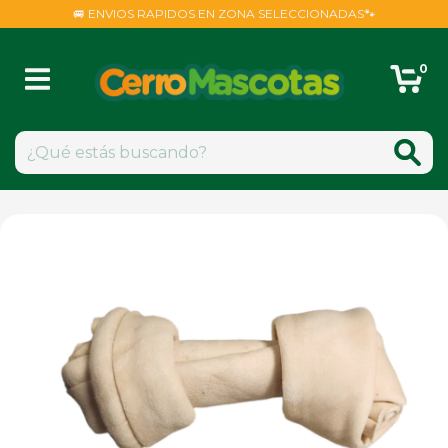
🚐 ENVIOS RAPIDOS EN ZONA SELECCIONADAS🐾
0