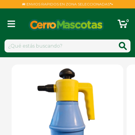
🚐 ENVIOS RAPIDOS EN ZONA SELECCIONADAS🐾
0