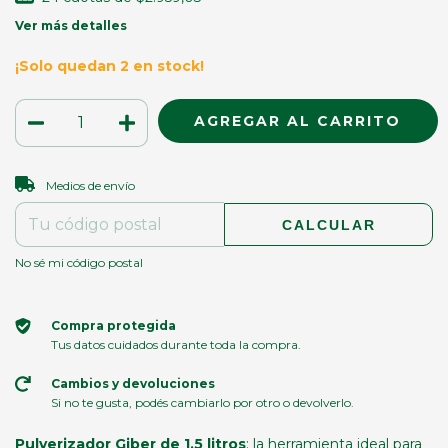
Ver más detalles
¡Solo quedan
2
en stock!
CAMBIAR CP
Entregas para el CP:
Medios de envío
CALCULAR
No sé mi código postal
Compra protegida
Tus datos cuidados durante toda la compra.
Cambios y devoluciones
Si no te gusta, podés cambiarlo por otro o devolverlo.
Pulverizador Giber de 1,5 litros
: la herramienta ideal para