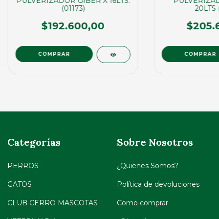
PULVERIZADOR GIBER X 16LTS.
PULVERIZAD
(01173)
20LTS 
$192.600,00
$205.
Categorías
Sobre Nosotros
PERROS
¿Quienes Somos?
GATOS
Política de devoluciones
CLUB CERRO MASCOTAS
Como comprar