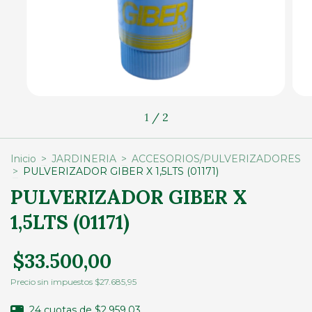
1
/
2
Inicio
>
JARDINERIA
>
ACCESORIOS/PULVERIZADORES
>
PULVERIZADOR GIBER X 1,5LTS (01171)
PULVERIZADOR GIBER X
1,5LTS (01171)
$33.500,00
Precio sin impuestos
$27.685,95
24
cuotas de
$2.959,03