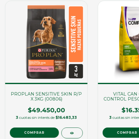
PROPLAN SENSITIVE SKIN R/P
VITAL CAN
X 3KG (00806)
CONTROL PESO X
$49.450,00
$16.3
3
cuotas sin interés de
$16.483,33
3
cuotas sin inte