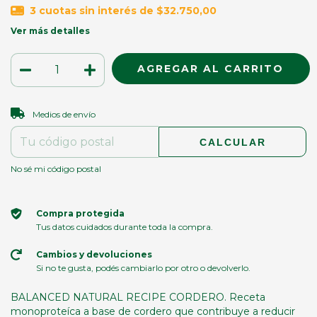
3
cuotas sin interés de
$32.750,00
Ver más detalles
CAMBIAR CP
Entregas para el CP:
Medios de envío
CALCULAR
No sé mi código postal
Compra protegida
Tus datos cuidados durante toda la compra.
Cambios y devoluciones
Si no te gusta, podés cambiarlo por otro o devolverlo.
BALANCED NATURAL RECIPE CORDERO. Receta
monoproteíca a base de cordero que contribuye a reducir