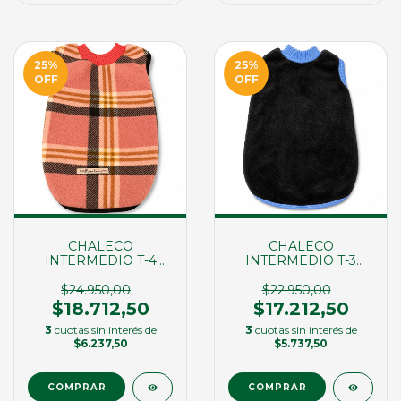
25
%
25
%
OFF
OFF
CHALECO
CHALECO
INTERMEDIO T-4
INTERMEDIO T-3
(01107)
(01108)
$24.950,00
$22.950,00
$18.712,50
$17.212,50
3
cuotas sin interés de
3
cuotas sin interés de
$6.237,50
$5.737,50
COMPRAR
COMPRAR