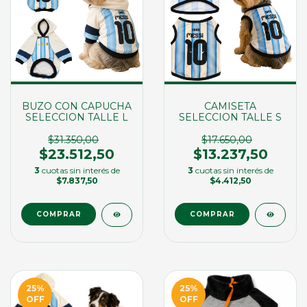
BUZO CON CAPUCHA
CAMISETA
SELECCION TALLE L
SELECCION TALLE S
$31.350,00
$17.650,00
$23.512,50
$13.237,50
3
cuotas sin interés de
3
cuotas sin interés de
$7.837,50
$4.412,50
25
%
25
%
OFF
OFF