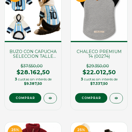
BUZO CON CAPUCHA
CHALECO PREMIUM
SELECCION TALLE
T4 (00274)
XXXL
$37.550,00
$29.350,00
$28.162,50
$22.012,50
3
cuotas sin interés de
3
cuotas sin interés de
$9.387,50
$7.337,50
COMPRAR
25
%
25
%