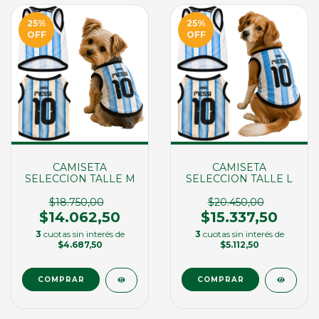
25
%
25
%
OFF
OFF
CAMISETA
CAMISETA
SELECCION TALLE M
SELECCION TALLE L
$18.750,00
$20.450,00
$14.062,50
$15.337,50
3
cuotas sin interés de
3
cuotas sin interés de
$4.687,50
$5.112,50