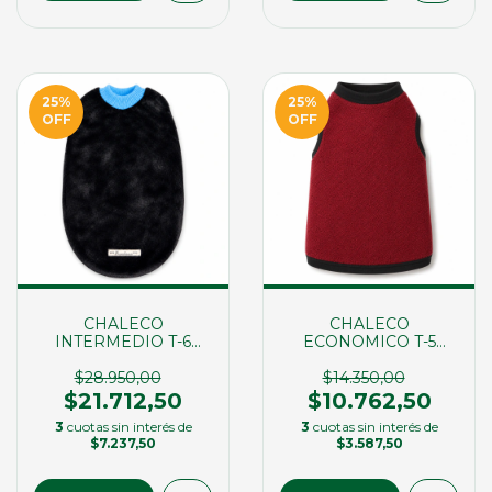
25
%
25
%
OFF
OFF
CHALECO
CHALECO
INTERMEDIO T-6
ECONOMICO T-5
(00926)
(00343)
$28.950,00
$14.350,00
$21.712,50
$10.762,50
3
cuotas sin interés de
3
cuotas sin interés de
$7.237,50
$3.587,50