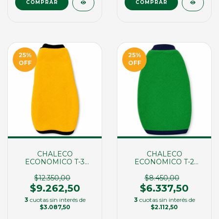
COMPRAR
25
%
25
%
OFF
OFF
CHALECO
CHALECO
ECONOMICO T-3
ECONOMICO T-2
(00341)
(00340)
$12.350,00
$8.450,00
$9.262,50
$6.337,50
3
cuotas sin interés de
3
cuotas sin interés de
$3.087,50
$2.112,50