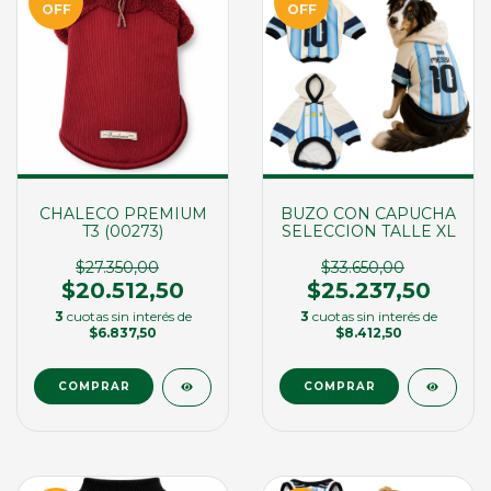
OFF
OFF
CHALECO PREMIUM
BUZO CON CAPUCHA
T3 (00273)
SELECCION TALLE XL
$27.350,00
$33.650,00
$20.512,50
$25.237,50
3
cuotas sin interés de
3
cuotas sin interés de
$6.837,50
$8.412,50
COMPRAR