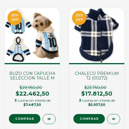
25
%
25
%
OFF
OFF
BUZO CON CAPUCHA
CHALECO PREMIUM
SELECCION TALLE M
T2 (00272)
$29.950,00
$23.750,00
$22.462,50
$17.812,50
3
cuotas sin interés de
3
cuotas sin interés de
$7.487,50
$5.937,50
COMPRAR