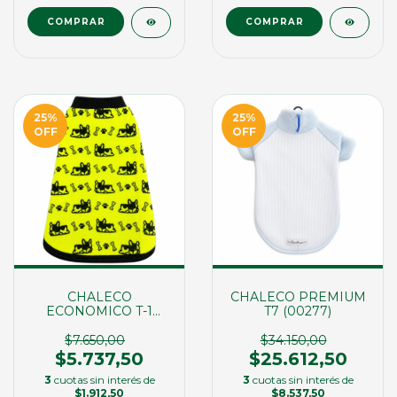
COMPRAR
COMPRAR
25
%
25
%
OFF
OFF
CHALECO
CHALECO PREMIUM
ECONOMICO T-1
T7 (00277)
(00339)
$7.650,00
$34.150,00
$5.737,50
$25.612,50
3
cuotas sin interés de
3
cuotas sin interés de
$1.912,50
$8.537,50