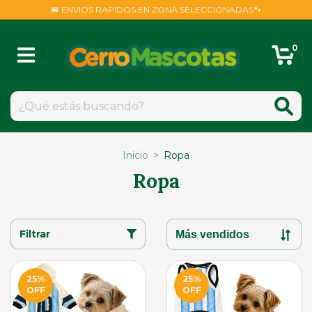
🚐 ENVIOS RAPIDOS EN ZONA SELECCIONADAS🐾
0
Inicio
>
Ropa
Ropa
Filtrar
25
%
25
%
OFF
OFF