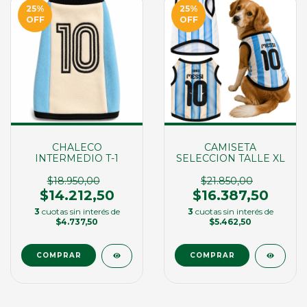
25
%
25
%
OFF
OFF
CHALECO
CAMISETA
INTERMEDIO T-1
SELECCION TALLE XL
$18.950,00
$21.850,00
$14.212,50
$16.387,50
3
cuotas sin interés de
3
cuotas sin interés de
$4.737,50
$5.462,50
COMPRAR