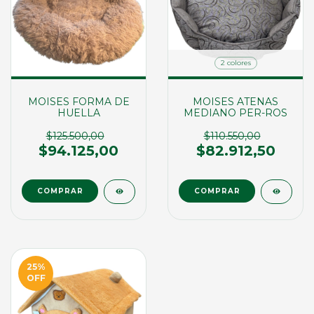
2 colores
MOISES FORMA DE
MOISES ATENAS
HUELLA
MEDIANO PER-ROS
$125.500,00
$110.550,00
$94.125,00
$82.912,50
COMPRAR
25
%
OFF