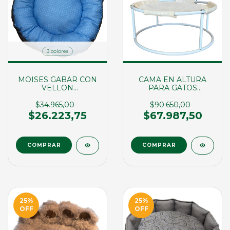
3 colores
MOISES GABAR CON
CAMA EN ALTURA
VELLON
PARA GATOS
REVERSIBLE T2
45X20CM
(22799)
$34.965,00
$90.650,00
$26.223,75
$67.987,50
COMPRAR
25
%
25
%
OFF
OFF