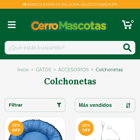
🚐 ENVIOS RAPIDOS EN ZONA SELECCIONADAS🐾
0
Inicio
>
GATOS
>
ACCESORIOS
>
Colchonetas
Colchonetas
Filtrar
25
%
25
%
OFF
OFF